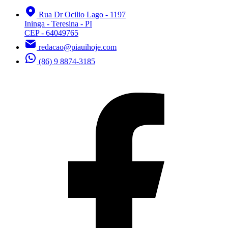
Rua Dr Ocilio Lago - 1197
Ininga - Teresina - PI
CEP - 64049765
redacao@piauihoje.com
(86) 9 8874-3185