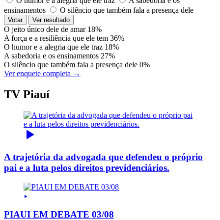
O humor e a alegria que ele traz
A sabedoria e os
ensinamentos
O silêncio que também fala a presença dele
Votar
Ver resultado
O jeito único dele de amar
18%
A força e a resiliência que ele tem
36%
O humor e a alegria que ele traz
18%
A sabedoria e os ensinamentos
27%
O silêncio que também fala a presença dele
0%
Ver enquete completa →
TV Piauí
A trajetória da advogada que defendeu o próprio
pai e a luta pelos direitos previdenciários.
PIAUI EM DEBATE 03/08