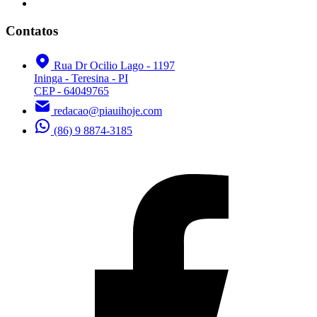
Contatos
Rua Dr Ocilio Lago - 1197
Ininga - Teresina - PI
CEP - 64049765
redacao@piauihoje.com
(86) 9 8874-3185