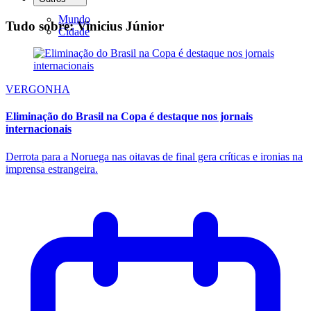
Mundo
Tudo sobre: Vinicius Júnior
Cidade
VERGONHA
Eliminação do Brasil na Copa é destaque nos jornais
internacionais
Derrota para a Noruega nas oitavas de final gera críticas e ironias na
imprensa estrangeira.