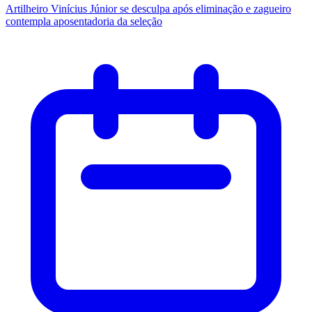
Artilheiro Vinícius Júnior se desculpa após eliminação e zagueiro
contempla aposentadoria da seleção