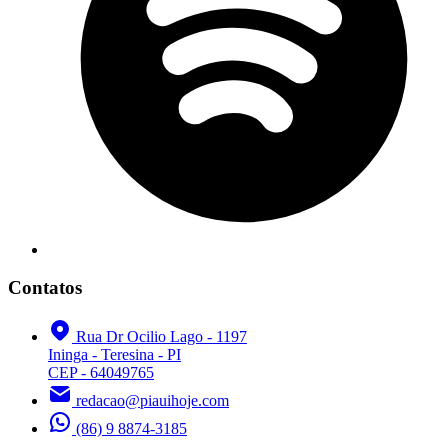
Contatos
Rua Dr Ocilio Lago - 1197
Ininga - Teresina - PI
CEP - 64049765
redacao@piauihoje.com
(86) 9 8874-3185