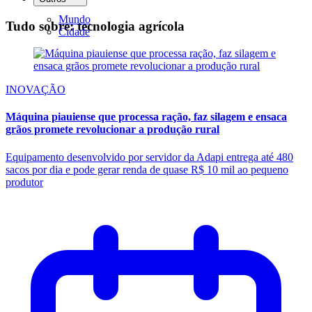
Mundo
Tudo sobre: tecnologia agrícola
Cidade
INOVAÇÃO
Máquina piauiense que processa ração, faz silagem e ensaca
grãos promete revolucionar a produção rural
Equipamento desenvolvido por servidor da Adapi entrega até 480
sacos por dia e pode gerar renda de quase R$ 10 mil ao pequeno
produtor