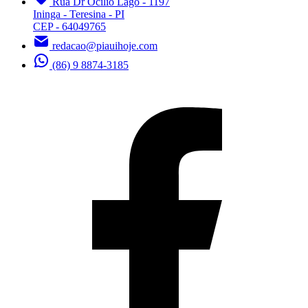
Rua Dr Ocilio Lago - 1197
Ininga - Teresina - PI
CEP - 64049765
redacao@piauihoje.com
(86) 9 8874-3185