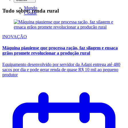
Mundo
Tudo sobre: renda rural
Cidade
INOVAÇÃO
Máquina piauiense que processa ração, faz silagem e ensaca
grãos promete revolucionar a produção rural
Equipamento desenvolvido por servidor da Adapi entrega até 480
sacos por dia e pode gerar renda de quase R$ 10 mil ao pequeno
produtor