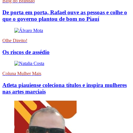
Blog do Brandão
De porta em porta, Rafael ouve as pessoas e colhe o
que o governo plantou de bom no Piauí
Olhe Direito!
Os riscos de assédio
Coluna Mulher Mais
Atleta piauiense coleciona títulos e inspira mulheres
nas artes marciais