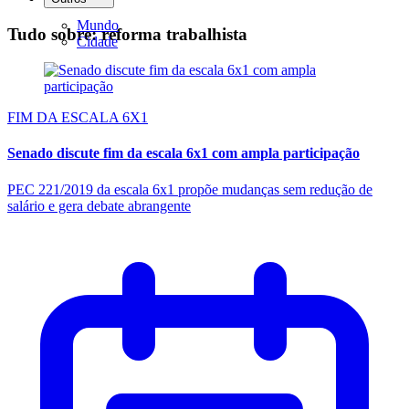
Mundo
Tudo sobre: reforma trabalhista
Cidade
FIM DA ESCALA 6X1
Senado discute fim da escala 6x1 com ampla participação
PEC 221/2019 da escala 6x1 propõe mudanças sem redução de
salário e gera debate abrangente