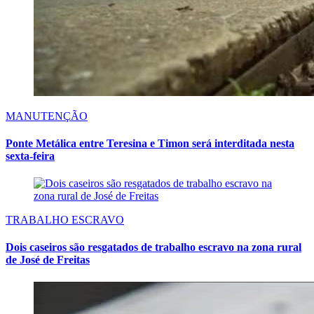
MANUTENÇÃO
Ponte Metálica entre Teresina e Timon será interditada nesta
sexta-feira
TRABALHO ESCRAVO
Dois caseiros são resgatados de trabalho escravo na zona rural
de José de Freitas