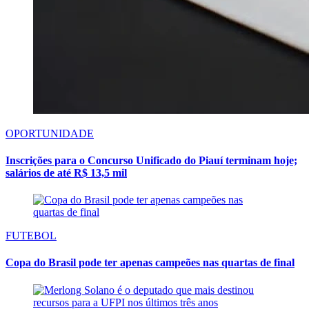
OPORTUNIDADE
Inscrições para o Concurso Unificado do Piauí terminam hoje;
salários de até R$ 13,5 mil
FUTEBOL
Copa do Brasil pode ter apenas campeões nas quartas de final