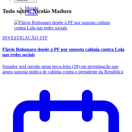
Mundo
Tudo sobre: Nicolás Maduro
Cidade
INVESTIGAÇÃO STF
Flávio Bolsonaro depõe à PF por suposta calúnia contra Lula
nas redes sociais
Senador será ouvido nesta terça-feira (28) em investigação que
apura suposta prática de calúnia contra o presidente da República