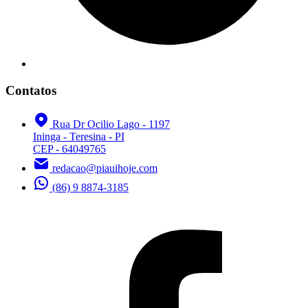
Contatos
Rua Dr Ocilio Lago - 1197
Ininga - Teresina - PI
CEP - 64049765
redacao@piauihoje.com
(86) 9 8874-3185