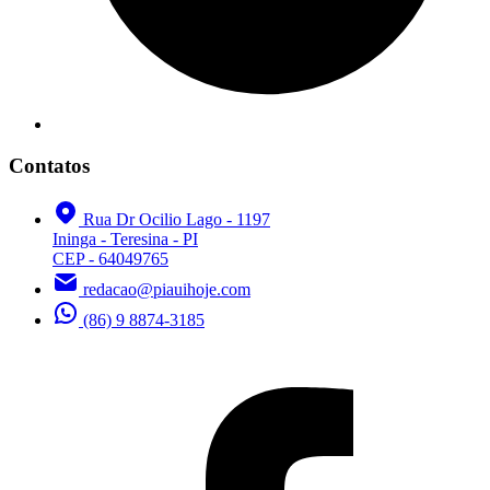
Contatos
Rua Dr Ocilio Lago - 1197
Ininga - Teresina - PI
CEP - 64049765
redacao@piauihoje.com
(86) 9 8874-3185