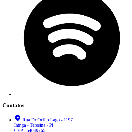
Contatos
Rua Dr Ocilio Lago - 1197
Ininga - Teresina - PI
CEP - 64049765