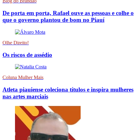
Blog do Brandão
De porta em porta, Rafael ouve as pessoas e colhe o
que o governo plantou de bom no Piauí
Olhe Direito!
Os riscos de assédio
Coluna Mulher Mais
Atleta piauiense coleciona títulos e inspira mulheres
nas artes marciais