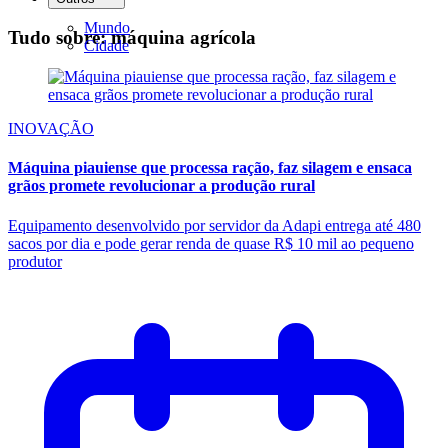
Mundo
Tudo sobre: máquina agrícola
Cidade
INOVAÇÃO
Máquina piauiense que processa ração, faz silagem e ensaca
grãos promete revolucionar a produção rural
Equipamento desenvolvido por servidor da Adapi entrega até 480
sacos por dia e pode gerar renda de quase R$ 10 mil ao pequeno
produtor