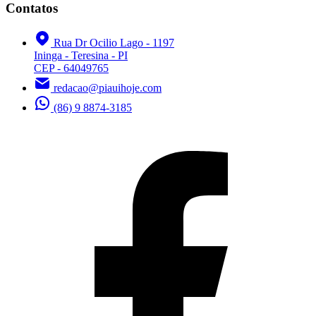
Contatos
Rua Dr Ocilio Lago - 1197
Ininga - Teresina - PI
CEP - 64049765
redacao@piauihoje.com
(86) 9 8874-3185