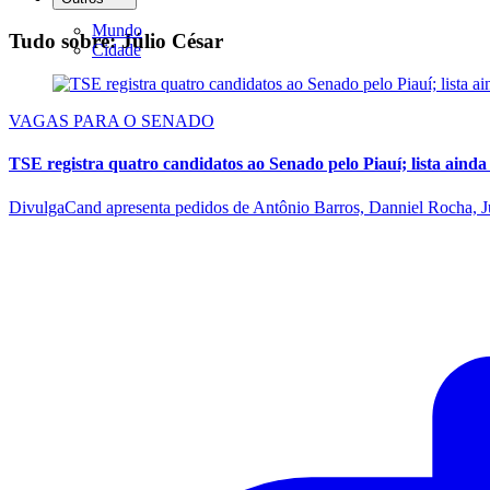
Mundo
Tudo sobre: Júlio César
Cidade
VAGAS PARA O SENADO
TSE registra quatro candidatos ao Senado pelo Piauí; lista aind
DivulgaCand apresenta pedidos de Antônio Barros, Danniel Rocha, J