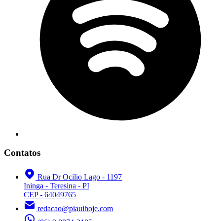
Contatos
Rua Dr Ocilio Lago - 1197
Ininga - Teresina - PI
CEP - 64049765
redacao@piauihoje.com