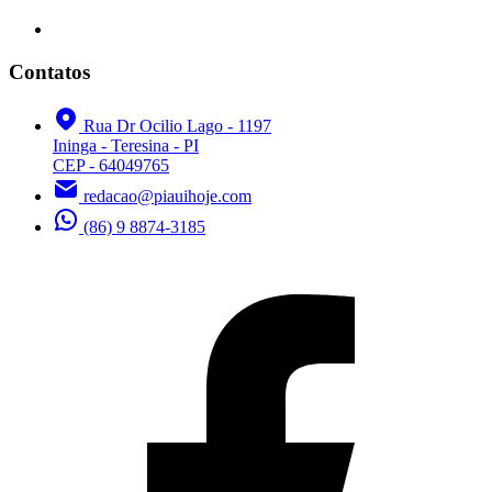
Contatos
Rua Dr Ocilio Lago - 1197
Ininga - Teresina - PI
CEP - 64049765
redacao@piauihoje.com
(86) 9 8874-3185