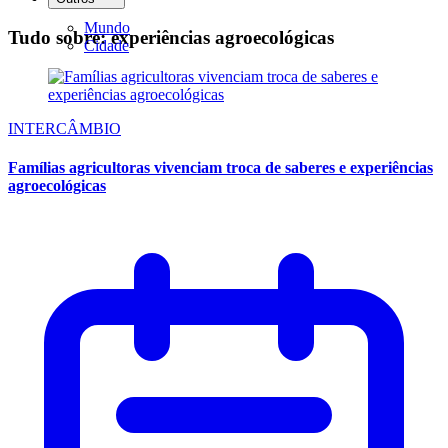
Mundo
Tudo sobre: experiências agroecológicas
Cidade
INTERCÂMBIO
Famílias agricultoras vivenciam troca de saberes e experiências
agroecológicas