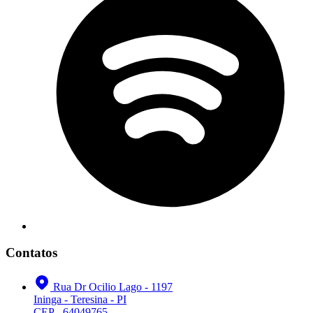
Contatos
Rua Dr Ocilio Lago - 1197
Ininga - Teresina - PI
CEP - 64049765