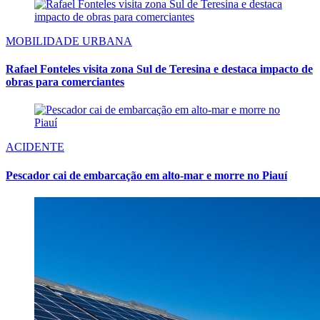
MOBILIDADE URBANA
Rafael Fonteles visita zona Sul de Teresina e destaca impacto de
obras para comerciantes
ACIDENTE
Pescador cai de embarcação em alto-mar e morre no Piauí