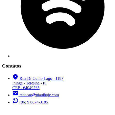
Contatos
Rua Dr Ocilio Lago - 1197
Ininga - Teresina - PI
CEP - 64049765
redacao@piauihoje.com
(86) 9 8874-3185