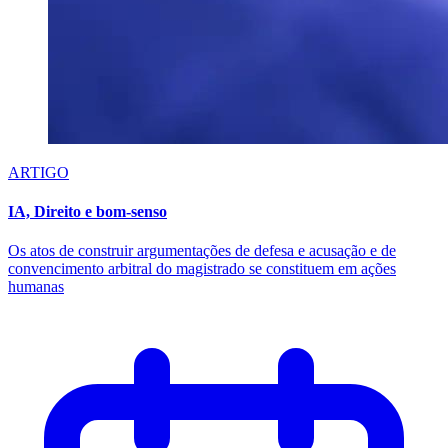
ARTIGO
IA, Direito e bom-senso
Os atos de construir argumentações de defesa e acusação e de
convencimento arbitral do magistrado se constituem em ações
humanas