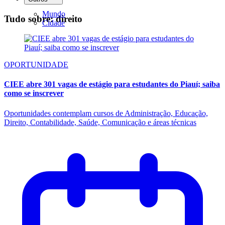
Mundo
Tudo sobre: direito
Cidade
OPORTUNIDADE
CIEE abre 301 vagas de estágio para estudantes do Piauí; saiba
como se inscrever
Oportunidades contemplam cursos de Administração, Educação,
Direito, Contabilidade, Saúde, Comunicação e áreas técnicas