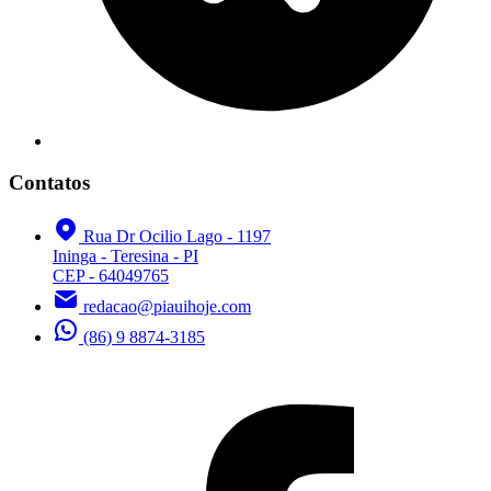
Contatos
Rua Dr Ocilio Lago - 1197
Ininga - Teresina - PI
CEP - 64049765
redacao@piauihoje.com
(86) 9 8874-3185