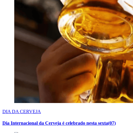
DIA DA CERVEJA
Dia Internacional da Cerveja é celebrado nesta sexta(07)