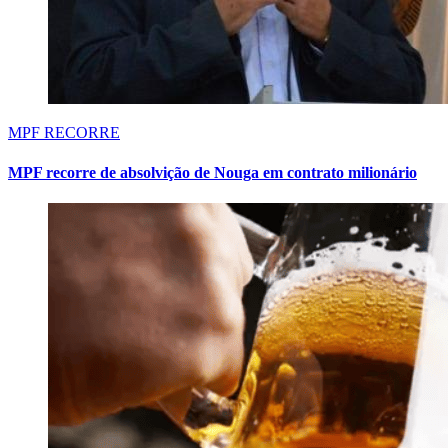
MPF RECORRE
MPF recorre de absolvição de Nouga em contrato milionário