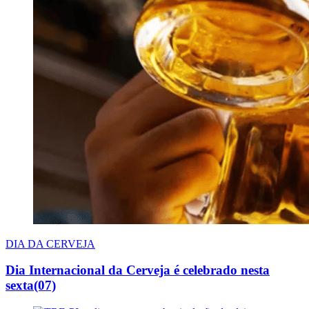
DIA DA CERVEJA
Dia Internacional da Cerveja é celebrado nesta
sexta(07)