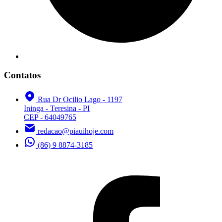
Contatos
Rua Dr Ocilio Lago - 1197
Ininga - Teresina - PI
CEP - 64049765
redacao@piauihoje.com
(86) 9 8874-3185