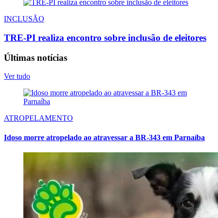
INCLUSÃO
TRE-PI realiza encontro sobre inclusão de eleitores
Últimas notícias
Ver tudo
ATROPELAMENTO
Idoso morre atropelado ao atravessar a BR-343 em Parnaíba