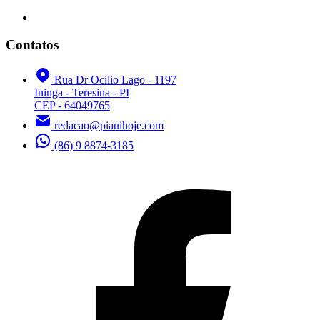
Contatos
Rua Dr Ocilio Lago - 1197
Ininga - Teresina - PI
CEP - 64049765
redacao@piauihoje.com
(86) 9 8874-3185