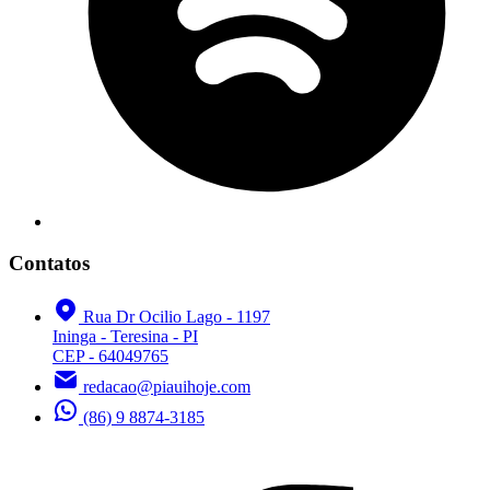
Contatos
Rua Dr Ocilio Lago - 1197
Ininga - Teresina - PI
CEP - 64049765
redacao@piauihoje.com
(86) 9 8874-3185