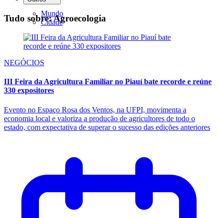
Mundo
Tudo sobre: Agroecologia
Cidade
NEGÓCIOS
III Feira da Agricultura Familiar no Piauí bate recorde e reúne
330 expositores
Evento no Espaço Rosa dos Ventos, na UFPI, movimenta a
economia local e valoriza a produção de agricultores de todo o
estado, com expectativa de superar o sucesso das edições anteriores