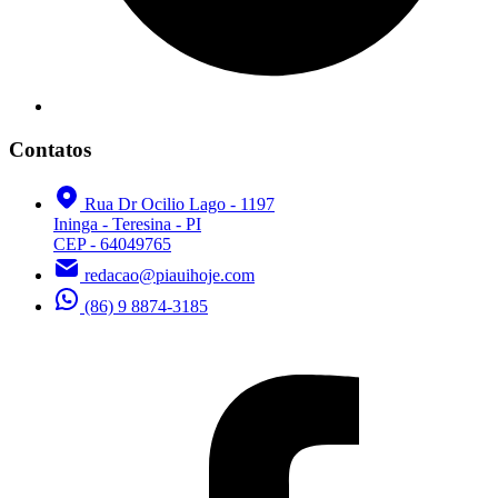
Contatos
Rua Dr Ocilio Lago - 1197
Ininga - Teresina - PI
CEP - 64049765
redacao@piauihoje.com
(86) 9 8874-3185