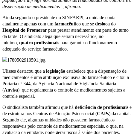
população e infringe normas sanitárias relacionadas ao controle e à
dispensação de medicamentos”, afirmou.
Ainda segundo o presidente do SINFARPI, a unidade conta
atualmente apenas com um
farmacêutico
que se
desloca
do
Hospital do Promorar
para prestar atendimento em parte do turno
da tarde. O sindicato alega que seriam necessários, no
mínimo,
quatro profissionais
para garantir o funcionamento
adequado do serviço farmacêutico.
Ulisses destacou que a
legislação
estabelece que a dispensação de
medicamentos é uma atribuição exclusiva do farmacêutico e citou a
Portaria nº 344, da Agência Nacional de Vigilância Sanitária
(
Anvisa
), que regulamenta o controle de medicamentos sujeitos a
controle especial.
O sindicalista também afirmou que há
deficiência de
profissionais
e
de estrutura nos Centros de Atenção Psicossocial (
CAPs
) da capital.
Segundo ele, algumas unidades não possuem farmacêuticos
responsáveis pelo controle de medicamentos especiais, o que, na
avaliação da entidade, pode gerar riscos à saúde dos pacientes.