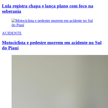
Lula registra chapa e lança plano com foco na
soberania
ACIDENTE
Motociclista e pedestre morrem em acidente no Sul
do Piauí