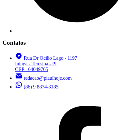
Contatos
Rua Dr Ocilio Lago - 1197
Ininga - Teresina - PI
CEP - 64049765
redacao@piauihoje.com
(86) 9 8874-3185