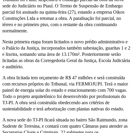
sede do Judiciário no Piauí. O Termo de Suspensão de Embargo
parcial foi assinado na quinta-feira (27), estando a empresa Oikos
Construções Ltda a retomar a obra. A paralisação foi parcial, no
térreo e no primeiro piso, com o restante da obra continuando
normalmente.
Nesta primeira etapa foram licitados o novo prédio administrativo e
o Palácio da Justiça, incorporados também subestação, guaritas 1 e 2
e lixeira, somando uma área de 13.170m². Posteriormente serão
licitadas as obras da Corregedoria Geral da Justiça, Escola Judiciária
e auditório.
A obra licitada tem orçamento de R$ 47 milhões e será construída
com recursos próprios do Tribunal, via FERMOJUPI. Terá o maior
painel de energia solar do estado e estacionamento com 700 vagas.
Todo o projeto arquitetônico foi desenvolvido por profissionais do
TJ-PI. A obra será construída obedecendo aos critérios de
sustentabilidade e terá arborização com plantas nativas do estado.
A nova sede do TJ-PI ficará situada no bairro São Raimundo, zona
Sudeste de Teresina, e contará com quatro Câmaras para atender as
Secretarias Cíveis e Criminais, 22 gabinetes para os