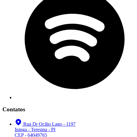
Contatos
Rua Dr Ocilio Lago - 1197
Ininga - Teresina - PI
CEP - 64049765