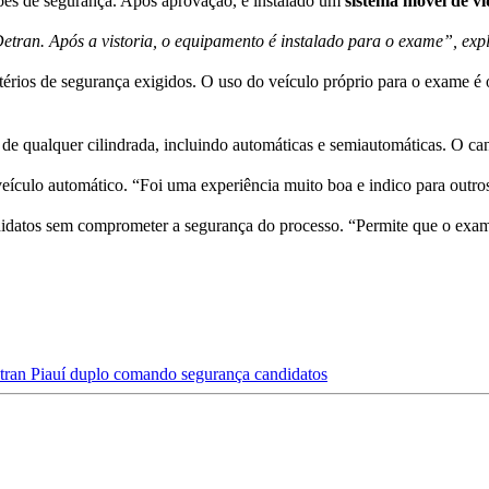
ções de segurança. Após aprovação, é instalado um
sistema móvel de 
tran. Após a vistoria, o equipamento é instalado para o exame”, exp
térios de segurança exigidos. O uso do veículo próprio para o exame é 
os de qualquer cilindrada, incluindo automáticas e semiautomáticas. O c
veículo automático. “Foi uma experiência muito boa e indico para outro
didatos sem comprometer a segurança do processo. “Permite que o exame
tran
Piauí
duplo comando
segurança
candidatos