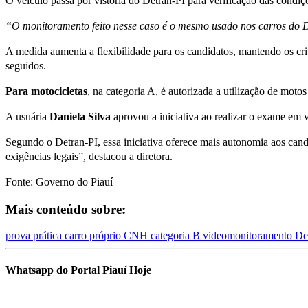
O veículo passa por vistoria do Detran-PI para verificação das condi
“O monitoramento feito nesse caso é o mesmo usado nos carros do De
A medida aumenta a flexibilidade para os candidatos, mantendo os cri
seguidos.
Para motocicletas
, na categoria A, é autorizada a utilização de mot
A usuária
Daniela Silva
aprovou a iniciativa ao realizar o exame em 
Segundo o Detran-PI, essa iniciativa oferece mais autonomia aos can
exigências legais”, destacou a diretora.
Fonte: Governo do Piauí
Mais conteúdo sobre:
prova prática
carro próprio
CNH categoria B
videomonitoramento
De
Whatsapp do Portal Piauí Hoje