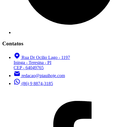
Contatos
Rua Dr Ocilio Lago - 1197
Ininga - Teresina - PI
CEP - 64049765
redacao@piauihoje.com
(86) 9 8874-3185