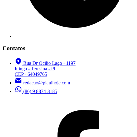
Contatos
Rua Dr Ocilio Lago - 1197
Ininga - Teresina - PI
CEP - 64049765
redacao@piauihoje.com
(86) 9 8874-3185