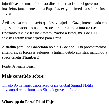
injustificável e uma afronta ao direito internacional. O governo
brasileiro, juntamente com a Espanha, exigiu a imediata soltura dos
ativistas.
Ávila estava em um navio que levava ajuda a Gaza, interceptado em
águas internacionais no dia 30 de abril, próximo à
ilha de Creta
.
Enquanto Ávila e Kashek foram levados a Israel, mais de 100
ativistas foram remanejados para Creta.
A
flotilla
partiu de
Barcelona
no dia 12 de abril. Em procedimentos
anteriores, as forças israelenses já tinham detido ativistas, incluindo a
sueca
Greta Thunberg
.
Fonte: Agência Brasil
Mais conteúdo sobre:
Thiago Ávila
Israel
deportação
Gaza
Global Sumud Flotilla
ativismo
direitos humanos
Shabak
greve de fome
Whatsapp do Portal Piauí Hoje