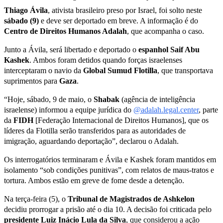
Thiago Ávila
, ativista brasileiro preso por Israel, foi solto neste
sábado (9)
e deve ser deportado em breve. A informação é do
Centro de Direitos Humanos Adalah
, que acompanha o caso.
Junto a Ávila, será libertado e deportado o
espanhol Saif Abu
Kashek
. Ambos foram detidos quando forças israelenses
interceptaram o navio da
Global Sumud Flotilla
, que transportava
suprimentos para
Gaza
.
“Hoje, sábado, 9 de maio, o
Shabak
(agência de inteligência
israelense) informou a equipe jurídica do
@adalah.legal.center
, parte
da
FIDH
[Federação Internacional de Direitos Humanos], que os
líderes da Flotilla serão transferidos para as autoridades de
imigração, aguardando deportação”, declarou o Adalah.
Os interrogatórios terminaram e Ávila e Kashek foram mantidos em
isolamento “sob condições punitivas”, com relatos de maus-tratos e
tortura. Ambos estão em greve de fome desde a detenção.
Na terça-feira (5), o
Tribunal de Magistrados de Ashkelon
decidiu prorrogar a prisão até o dia 10. A decisão foi criticada pelo
presidente Luiz Inácio Lula da Silva
, que considerou a ação