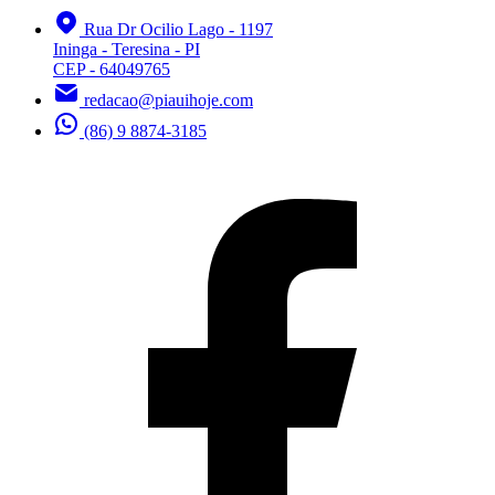
Rua Dr Ocilio Lago - 1197
Ininga - Teresina - PI
CEP - 64049765
redacao@piauihoje.com
(86) 9 8874-3185