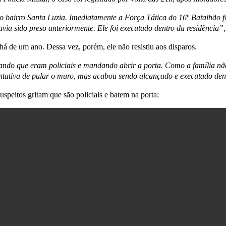
 bairro Santa Luzia. Imediatamente a Força Tática do 16º Batalhão fo
ia sido preso anteriormente. Ele foi executado dentro da residência”, 
há de um ano. Dessa vez, porém, ele não resistiu aos disparos.
itando que eram policiais e mandando abrir a porta. Como a família 
entativa de pular o muro, mas acabou sendo alcançado e executado den
peitos gritam que são policiais e batem na porta: