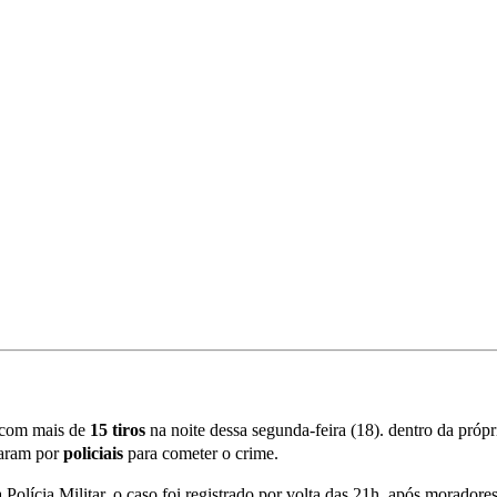
 com mais de
15
tiros
na noite dessa segunda-feira (18). dentro da próp
saram por
policiais
para cometer o crime.
 Polícia Militar, o caso foi registrado por volta das 21h, após morador