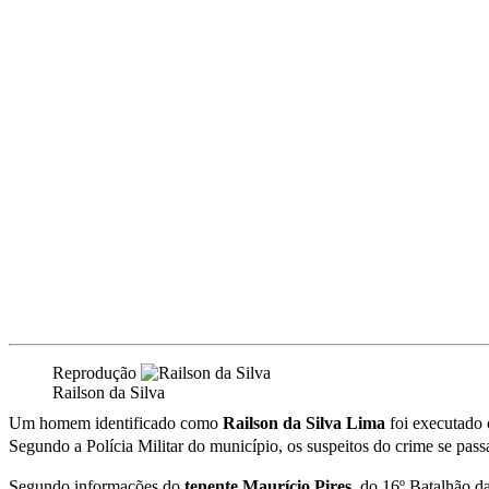
Reprodução
Railson da Silva
Um homem identificado como
Railson da Silva Lima
foi executado
Segundo a Polícia Militar do município, os suspeitos do crime se pas
Segundo informações do
tenente Maurício Pires
, do 16º Batalhão da