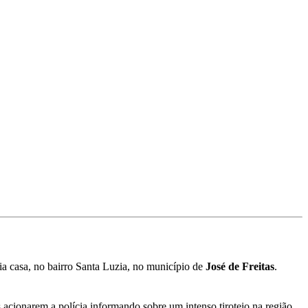
ria casa, no bairro Santa Luzia, no município de
J
osé de Freitas
.
es acionarem a polícia informando sobre um intenso tiroteio na região.