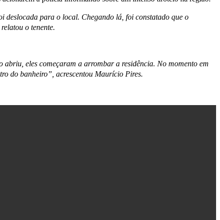
i deslocada para o local. Chegando lá, foi constatado que o
relatou o tenente.
não abriu, eles começaram a arrombar a residência. No momento em
tro do banheiro”, acrescentou Maurício Pires.