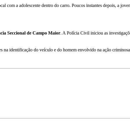
l com a adolescente dentro do carro. Poucos instantes depois, a jovem 
acia Seccional de Campo Maior
. A Polícia Civil iniciou as investigaçõ
s na identificação do veículo e do homem envolvido na ação criminosa