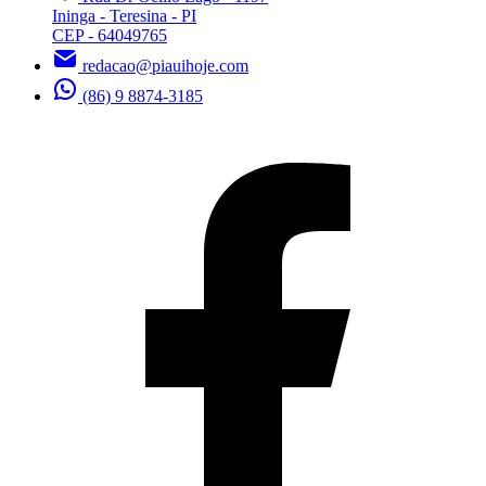
Ininga - Teresina - PI
CEP - 64049765
redacao@piauihoje.com
(86) 9 8874-3185