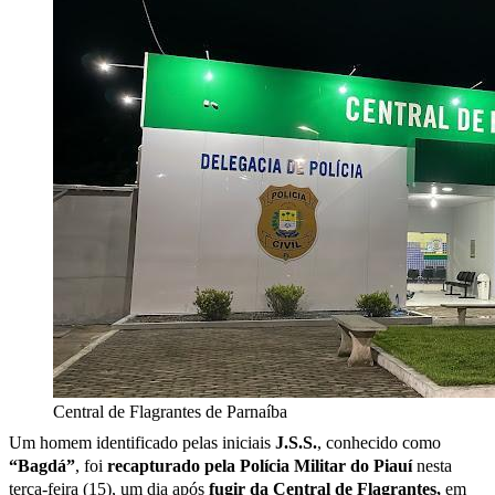
Central de Flagrantes de Parnaíba
Um homem identificado pelas iniciais
J.S.S.
, conhecido como
“Bagdá”
, foi
recapturado pela Polícia Militar do Piauí
nesta
terça-feira (15), um dia após
fugir da Central de Flagrantes,
em