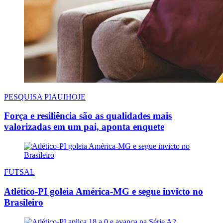
PESQUISA PIAUIHOJE
Força e resiliência são as qualidades mais
valorizadas em um pai, aponta enquete
FUTSAL
Atlético-PI goleia América-MG e segue invicto no
Brasileiro