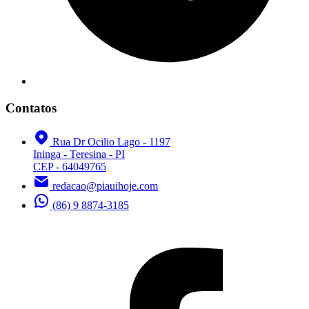
Contatos
Rua Dr Ocilio Lago - 1197
Ininga - Teresina - PI
CEP - 64049765
redacao@piauihoje.com
(86) 9 8874-3185