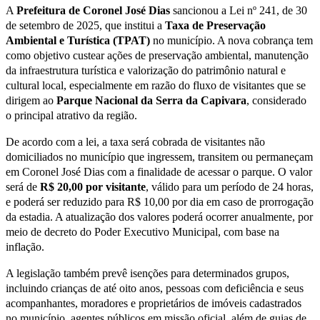
A
Prefeitura de Coronel José Dias
sancionou a Lei nº 241, de 30
de setembro de 2025, que institui a
Taxa de Preservação
Ambiental e Turística (TPAT)
no município. A nova cobrança tem
como objetivo custear ações de preservação ambiental, manutenção
da infraestrutura turística e valorização do patrimônio natural e
cultural local, especialmente em razão do fluxo de visitantes que se
dirigem ao
Parque Nacional da Serra da Capivara
, considerado
o principal atrativo da região.
De acordo com a lei, a taxa será cobrada de visitantes não
domiciliados no município que ingressem, transitem ou permaneçam
em Coronel José Dias com a finalidade de acessar o parque. O valor
será de
R$ 20,00 por visitante
, válido para um período de 24 horas,
e poderá ser reduzido para R$ 10,00 por dia em caso de prorrogação
da estadia. A atualização dos valores poderá ocorrer anualmente, por
meio de decreto do Poder Executivo Municipal, com base na
inflação.
A legislação também prevê isenções para determinados grupos,
incluindo crianças de até oito anos, pessoas com deficiência e seus
acompanhantes, moradores e proprietários de imóveis cadastrados
no município, agentes públicos em missão oficial, além de guias de