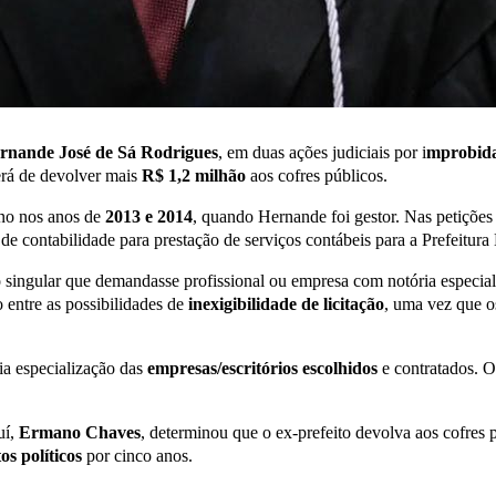
rnande José de Sá Rodrigues
, em duas ações judiciais por i
mprobida
erá de devolver mais
R$ 1,2 milhão
aos cofres públicos.
ino nos anos de
2013 e 2014
, quando Hernande foi gestor. Nas petições 
s de contabilidade para prestação de serviços contábeis para a Prefeitur
o singular que demandasse profissional ou empresa com notória especial
 entre as possibilidades de
inexigibilidade de licitação
, uma vez que os
ia especialização das
empresas/escritórios escolhidos
e contratados. O
uí,
Ermano Chaves
, determinou que o ex-prefeito devolva aos cofres 
tos políticos
por cinco anos.