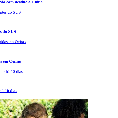
avio com destino a China
es do SUS
as em Oeiras
há 10 dias