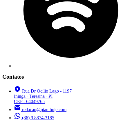
Contatos
Rua Dr Ocilio Lago - 1197
Ininga - Teresina - PI
CEP - 64049765
redacao@piauihoje.com
(86) 9 8874-3185