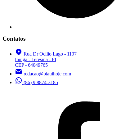
Contatos
Rua Dr Ocilio Lago - 1197
Ininga - Teresina - PI
CEP - 64049765
redacao@piauihoje.com
(86) 9 8874-3185