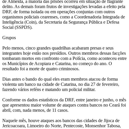
de Almeida, a maioria das prisões ocorreu em situação de flagrante
delito. As demais foram frutos de investigações levadas a efeito pela
DRF, de forma isolada ou em operações conjuntas com outros
organismos policiais cearenses, como a Coordenadoria Integrada de
Inteligência (Coin), da Secretaria da Segurança Pública e Defesa
Social (SSPDS).
Grupos
Pelo menos, cinco grandes quadrilhas acabaram presas e seus
integrantes hoje estão nos presídios. Outros membros dessas facções
tombaram mortos em confronto com a Polícia, como aconteceu entre
os Municípios de Acopiara e Catarina, no começo do ano. O
resultado foi a morte de quatro criminosos.
Dias antes o bando do qual eles eram membros atacou de forma
violenta um banco na cidade de Catarina, no dia 27 de fevereiro,
fazendo vários reféns e matando um policial militar.
Conforme os dados estatísticos da DRF, entre janeiro e junho, o mês
que apresentou maior volume de ataques contra bancos no Ceará foi
abril, com, nada menos, de 11 casos.
Naquele mês, houve ataques aos bancos das cidades de Jijoca de
Jericoacoara, Limoeiro do Norte, Pentecoste, Monsenhor Tabosa,