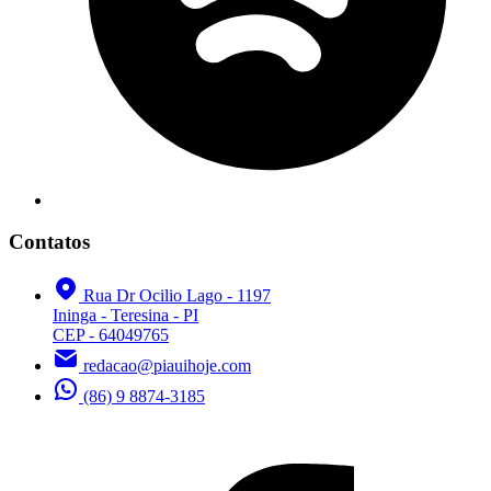
Contatos
Rua Dr Ocilio Lago - 1197
Ininga - Teresina - PI
CEP - 64049765
redacao@piauihoje.com
(86) 9 8874-3185