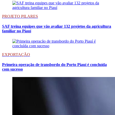
PROJETO PILARES
SAF treina equipes que vão avaliar 132 projetos da agricultura
familiar no Piauí
EXPORTAÇÃO
Primeira operação de transbordo do Porto Piauí é concluída
com sucesso