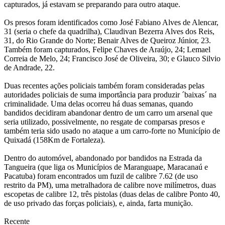
capturados, já estavam se preparando para outro ataque.
Os presos foram identificados como José Fabiano Alves de Alencar,
31 (seria o chefe da quadrilha), Claudivan Bezerra Alves dos Reis,
31, do Rio Grande do Norte; Benair Alves de Queiroz Júnior, 23.
Também foram capturados, Felipe Chaves de Araújo, 24; Lemael
Correia de Melo, 24; Francisco José de Oliveira, 30; e Glauco Silvio
de Andrade, 22.
Duas recentes ações policiais também foram consideradas pelas
autoridades policiais de suma importância para produzir ´baixas´ na
criminalidade. Uma delas ocorreu há duas semanas, quando
bandidos decidiram abandonar dentro de um carro um arsenal que
seria utilizado, possivelmente, no resgate de comparsas presos e
também teria sido usado no ataque a um carro-forte no Município de
Quixadá (158Km de Fortaleza).
Dentro do automóvel, abandonado por bandidos na Estrada da
Tangueira (que liga os Municípios de Maranguape, Maracanaú e
Pacatuba) foram encontrados um fuzil de calibre 7.62 (de uso
restrito da PM), uma metralhadora de calibre nove milímetros, duas
escopetas de calibre 12, três pistolas (duas delas de calibre Ponto 40,
de uso privado das forças policiais), e, ainda, farta munição.
Recente