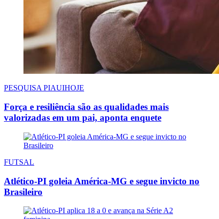
PESQUISA PIAUIHOJE
Força e resiliência são as qualidades mais
valorizadas em um pai, aponta enquete
FUTSAL
Atlético-PI goleia América-MG e segue invicto no
Brasileiro