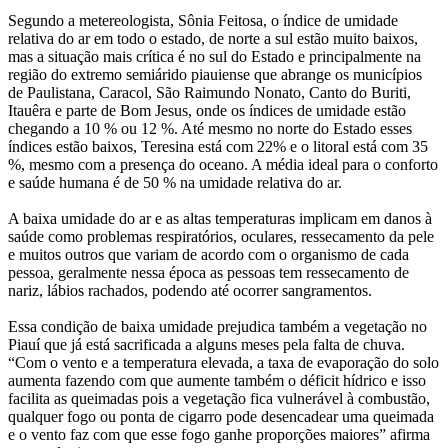
Segundo a metereologista, Sônia Feitosa, o índice de umidade
relativa do ar em todo o estado, de norte a sul estão muito baixos,
mas a situação mais crítica é no sul do Estado e principalmente na
região do extremo semiárido piauiense que abrange os municípios
de Paulistana, Caracol, São Raimundo Nonato, Canto do Buriti,
Itauêra e parte de Bom Jesus, onde os índices de umidade estão
chegando a 10 % ou 12 %. Até mesmo no norte do Estado esses
índices estão baixos, Teresina está com 22% e o litoral está com 35
%, mesmo com a presença do oceano. A média ideal para o conforto
e saúde humana é de 50 % na umidade relativa do ar.
A baixa umidade do ar e as altas temperaturas implicam em danos à
saúde como problemas respiratórios, oculares, ressecamento da pele
e muitos outros que variam de acordo com o organismo de cada
pessoa, geralmente nessa época as pessoas tem ressecamento de
nariz, lábios rachados, podendo até ocorrer sangramentos.
Essa condição de baixa umidade prejudica também a vegetação no
Piauí que já está sacrificada a alguns meses pela falta de chuva.
“Com o vento e a temperatura elevada, a taxa de evaporação do solo
aumenta fazendo com que aumente também o déficit hídrico e isso
facilita as queimadas pois a vegetação fica vulnerável à combustão,
qualquer fogo ou ponta de cigarro pode desencadear uma queimada
e o vento faz com que esse fogo ganhe proporções maiores” afirma