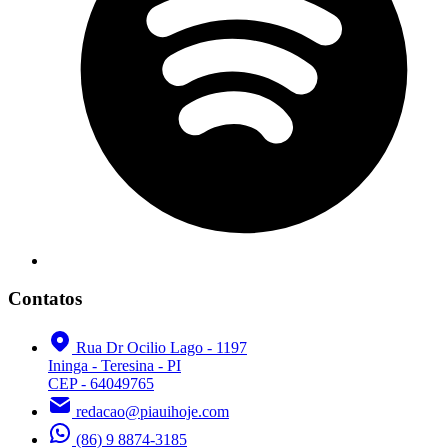
Contatos
Rua Dr Ocilio Lago - 1197
Ininga - Teresina - PI
CEP - 64049765
redacao@piauihoje.com
(86) 9 8874-3185