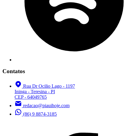
Contatos
Rua Dr Ocilio Lago - 1197
Ininga - Teresina - PI
CEP - 64049765
redacao@piauihoje.com
(86) 9 8874-3185