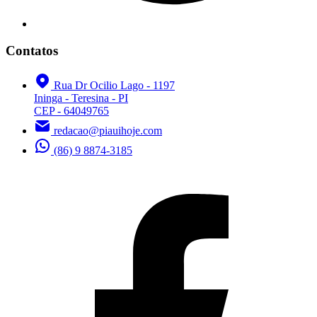
Contatos
Rua Dr Ocilio Lago - 1197
Ininga - Teresina - PI
CEP - 64049765
redacao@piauihoje.com
(86) 9 8874-3185