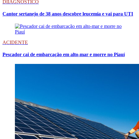
DIIAGNÓSTICO
Cantor sertanejo de 38 anos descobre leucemia e vai para UTI
ACIDENTE
Pescador cai de embarcação em alto-mar e morre no Piauí