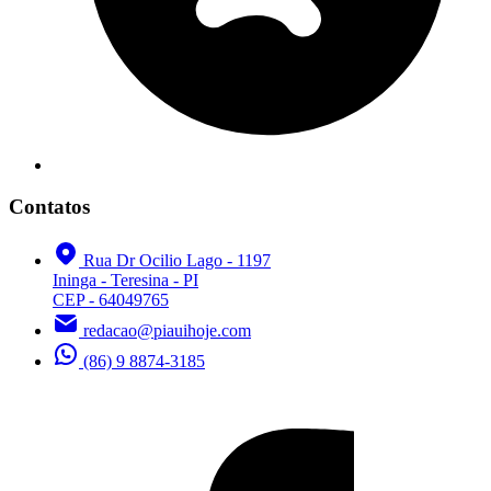
Contatos
Rua Dr Ocilio Lago - 1197
Ininga - Teresina - PI
CEP - 64049765
redacao@piauihoje.com
(86) 9 8874-3185