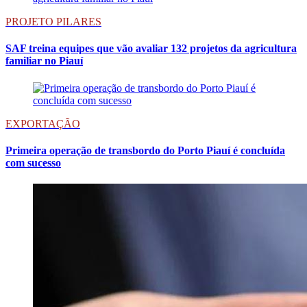
PROJETO PILARES
SAF treina equipes que vão avaliar 132 projetos da agricultura
familiar no Piauí
EXPORTAÇÃO
Primeira operação de transbordo do Porto Piauí é concluída
com sucesso