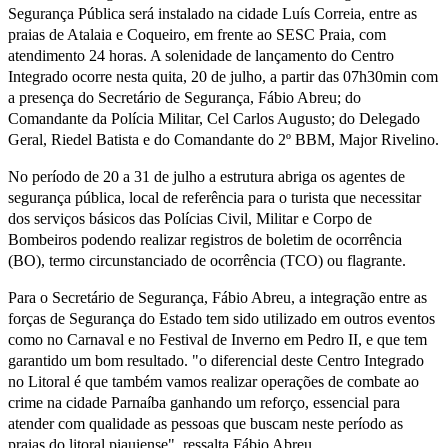
Segurança Pública será instalado na cidade Luís Correia, entre as
praias de Atalaia e Coqueiro, em frente ao SESC Praia, com
atendimento 24 horas. A solenidade de lançamento do Centro
Integrado ocorre nesta quita, 20 de julho, a partir das 07h30min com
a presença do Secretário de Segurança, Fábio Abreu; do
Comandante da Polícia Militar, Cel Carlos Augusto; do Delegado
Geral, Riedel Batista e do Comandante do 2º BBM, Major Rivelino.
No período de 20 a 31 de julho a estrutura abriga os agentes de
segurança pública, local de referência para o turista que necessitar
dos serviços básicos das Polícias Civil, Militar e Corpo de
Bombeiros podendo realizar registros de boletim de ocorrência
(BO), termo circunstanciado de ocorrência (TCO) ou flagrante.
Para o Secretário de Segurança, Fábio Abreu, a integração entre as
forças de Segurança do Estado tem sido utilizado em outros eventos
como no Carnaval e no Festival de Inverno em Pedro II, e que tem
garantido um bom resultado. "o diferencial deste Centro Integrado
no Litoral é que também vamos realizar operações de combate ao
crime na cidade Parnaíba ganhando um reforço, essencial para
atender com qualidade as pessoas que buscam neste período as
praias do litoral piauiense", ressalta Fábio Abreu.