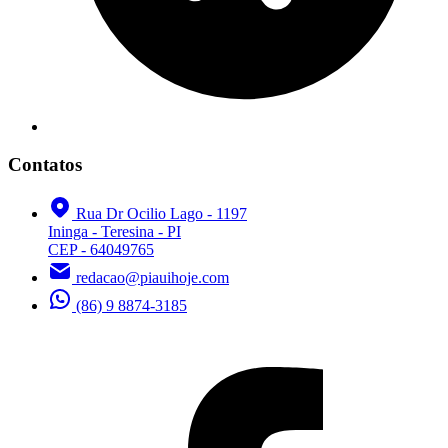
Contatos
Rua Dr Ocilio Lago - 1197
Ininga - Teresina - PI
CEP - 64049765
redacao@piauihoje.com
(86) 9 8874-3185