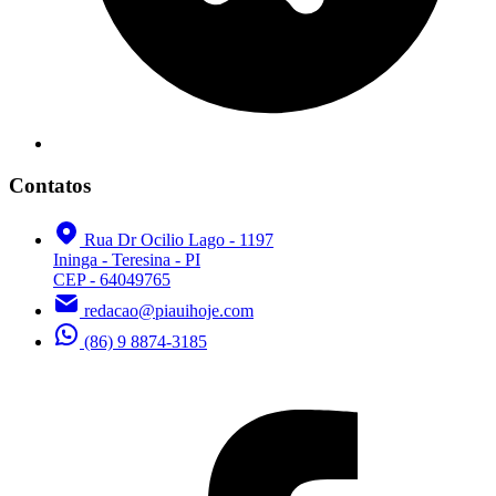
Contatos
Rua Dr Ocilio Lago - 1197
Ininga - Teresina - PI
CEP - 64049765
redacao@piauihoje.com
(86) 9 8874-3185