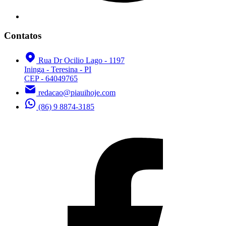
Contatos
Rua Dr Ocilio Lago - 1197
Ininga - Teresina - PI
CEP - 64049765
redacao@piauihoje.com
(86) 9 8874-3185