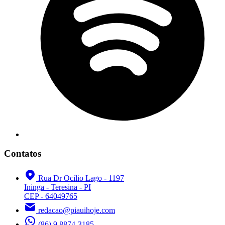
Contatos
Rua Dr Ocilio Lago - 1197
Ininga - Teresina - PI
CEP - 64049765
redacao@piauihoje.com
(86) 9 8874-3185