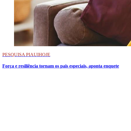
PESQUISA PIAUIHOJE
Força e resiliência tornam os pais especiais, aponta enquete