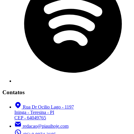
Contatos
Rua Dr Ocilio Lago - 1197
Ininga - Teresina - PI
CEP - 64049765
redacao@piauihoje.com