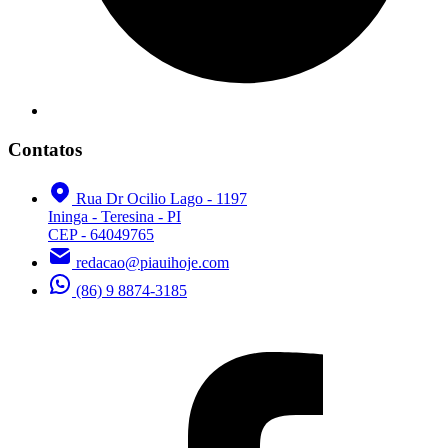
Contatos
Rua Dr Ocilio Lago - 1197
Ininga - Teresina - PI
CEP - 64049765
redacao@piauihoje.com
(86) 9 8874-3185