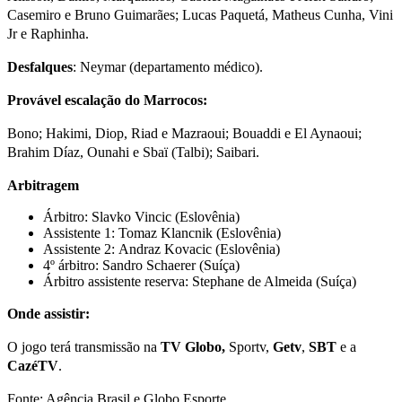
Casemiro e Bruno Guimarães; Lucas Paquetá, Matheus Cunha, Vini
Jr e Raphinha.
Desfalques
: Neymar (departamento médico).
Provável escalação do Marrocos:
Bono; Hakimi, Diop, Riad e Mazraoui; Bouaddi e El Aynaoui;
Brahim Díaz, Ounahi e Sbaï (Talbi); Saibari.
Arbitragem
Árbitro: Slavko Vincic (Eslovênia)
Assistente 1: Tomaz Klancnik (Eslovênia)
Assistente 2: Andraz Kovacic (Eslovênia)
4º árbitro: Sandro Schaerer (Suíça)
Árbitro assistente reserva: Stephane de Almeida (Suíça)
Onde assistir:
O jogo terá transmissão na
TV Globo,
Sportv,
Getv
,
SBT
e a
CazéTV
.
Fonte: Agência Brasil e Globo Esporte