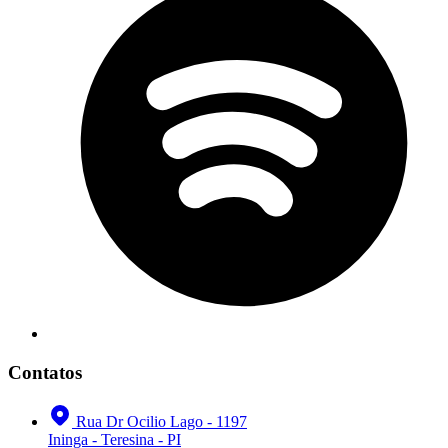
Contatos
Rua Dr Ocilio Lago - 1197
Ininga - Teresina - PI