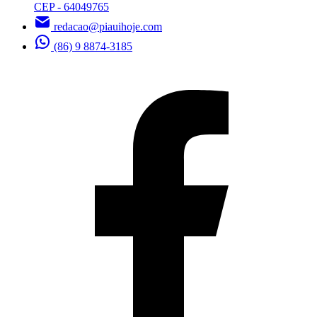
CEP - 64049765
redacao@piauihoje.com
(86) 9 8874-3185