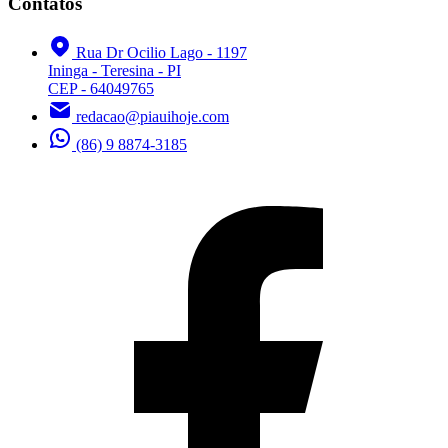
Contatos
Rua Dr Ocilio Lago - 1197
Ininga - Teresina - PI
CEP - 64049765
redacao@piauihoje.com
(86) 9 8874-3185