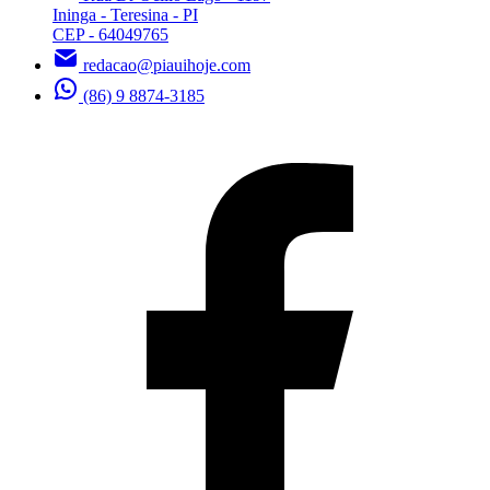
Ininga - Teresina - PI
CEP - 64049765
redacao@piauihoje.com
(86) 9 8874-3185