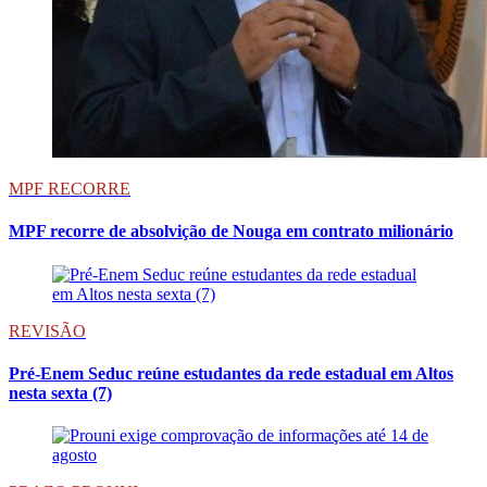
MPF RECORRE
MPF recorre de absolvição de Nouga em contrato milionário
REVISÃO
Pré-Enem Seduc reúne estudantes da rede estadual em Altos
nesta sexta (7)