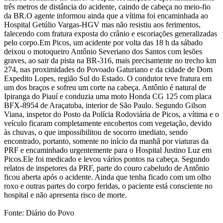
três metros de distância do acidente, caindo de cabeça no meio-fio
da BR.O agente informou ainda que a vítima foi encaminhada ao
Hospital Getúlio Vargas-HGV mas não resistiu aos ferimentos,
falecendo com fratura exposta do crânio e escoriações generalizadas
pelo corpo.Em Picos, um acidente por volta das 18 h da sábado
deixou o motoqueiro Antônio Severiano dos Santos com lesões
graves, ao sair da pista na BR-316, mais precisamente no trecho km
274, nas proximidades do Povoado Gaturiano e da cidade de Dom
Expedito Lopes, região Sul do Estado. O condutor teve fratura em
um dos braços e sofreu um corte na cabeça. Antônio é natural de
Ipiranga do Piauí e conduzia uma moto Honda CG 125 com placa
BFX-8954 de Araçatuba, interior de São Paulo. Segundo Gilson
Viana, inspetor do Posto da Polícia Rodoviária de Picos, a vítima e o
veículo ficaram completamente encobertos com vegetação, devido
às chuvas, o que impossibilitou de socorro imediato, sendo
encontrado, portanto, somente no início da manhã por viaturas da
PRF e encaminhado urgentemente para o Hospital Justino Luz em
Picos.Ele foi medicado e levou vários pontos na cabeça. Segundo
relatos de inspetores da PRF, parte do couro cabeludo de Antônio
ficou aberta após o acidente. Ainda que tenha ficado com um olho
roxo e outras partes do corpo feridas, o paciente está consciente no
hospital e não apresenta risco de morte.
Fonte: Diário do Povo