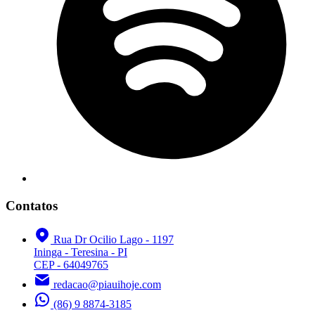
Contatos
Rua Dr Ocilio Lago - 1197
Ininga - Teresina - PI
CEP - 64049765
redacao@piauihoje.com
(86) 9 8874-3185