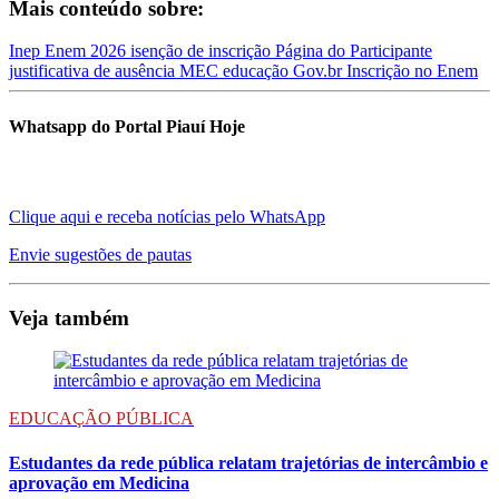
Mais conteúdo sobre:
Inep
Enem 2026
isenção de inscrição
Página do Participante
justificativa de ausência
MEC
educação
Gov.br
Inscrição no Enem
Whatsapp do Portal Piauí Hoje
Clique aqui e receba notícias pelo WhatsApp
Envie sugestões de pautas
Veja também
EDUCAÇÃO PÚBLICA
Estudantes da rede pública relatam trajetórias de intercâmbio e
aprovação em Medicina