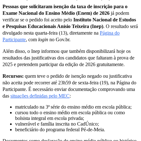
Pessoas que solicitaram isenção da taxa de inscrição para o
Exame Nacional do Ensino Médio (Enem) de 2026
já podem
verificar se o pedido foi aceito pelo
Instituto Nacional de Estudos
e Pesquisas Educacionais Anísio Teixeira (Inep)
. O resultado será
divulgado nesta quarta-feira (13), diretamente na
Página do
Participante
, com
login
no Gov.br.
Além disso, o Inep informou que também disponibilizará hoje os
resultados das justificativas dos candidatos que faltaram à prova de
2025 e pretendem participar da edição de 2026 gratuitamente.
Recursos:
quem teve o pedido de isenção negado ou justificativa
não aceita pode recorrer até 23h59 de sexta-feira (19), na Página do
Participante. É necessário enviar documentação comprovando uma
das
situações definidas pelo MEC
:
matriculado na 3ª série do ensino médio em escola pública;
cursou todo o ensino médio em escola pública ou como
bolsista integral em escola privada;
vulnerável e família inscrita no CadÚnico;
beneficiário do programa federal Pé-de-Meia.
Documentos como declaração de ensino médio público ou histórico